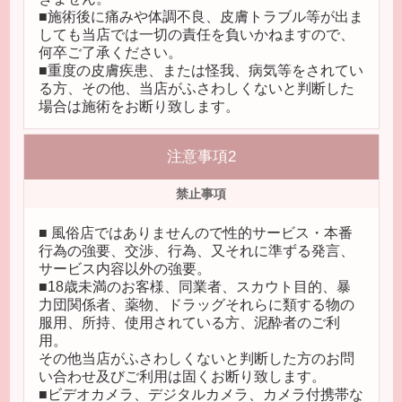
■施術後に痛みや体調不良、皮膚トラブル等が出ま
しても当店では一切の責任を負いかねますので、
何卒ご了承ください。
■重度の皮膚疾患、または怪我、病気等をされてい
る方、その他、当店がふさわしくないと判断した
場合は施術をお断り致します。
注意事項2
禁止事項
■ 風俗店ではありませんので性的サービス・本番
行為の強要、交渉、行為、又それに準ずる発言、
サービス内容以外の強要。
■18歳未満のお客様、同業者、スカウト目的、暴
力団関係者、薬物、ドラッグそれらに類する物の
服用、所持、使用されている方、泥酔者のご利
用。
その他当店がふさわしくないと判断した方のお問
い合わせ及びご利用は固くお断り致します。
■ビデオカメラ、デジタルカメラ、カメラ付携帯な