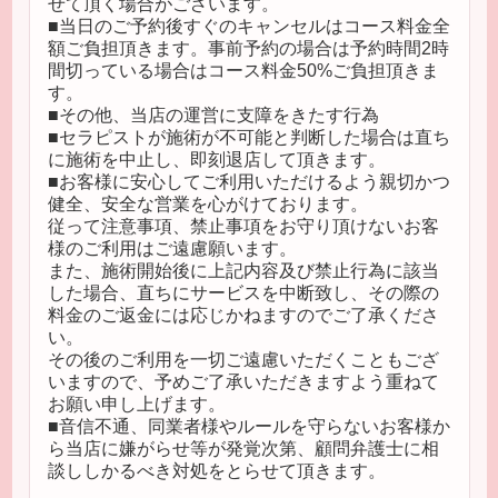
せて頂く場合がございます。
■当日のご予約後すぐのキャンセルはコース料金全
額ご負担頂きます。事前予約の場合は予約時間2時
間切っている場合はコース料金50%ご負担頂きま
す。
■その他、当店の運営に支障をきたす行為
■セラピストが施術が不可能と判断した場合は直ち
に施術を中止し、即刻退店して頂きます。
■お客様に安心してご利用いただけるよう親切かつ
健全、安全な営業を心がけております。
従って注意事項、禁止事項をお守り頂けないお客
様のご利用はご遠慮願います。
また、施術開始後に上記内容及び禁止行為に該当
した場合、直ちにサービスを中断致し、その際の
料金のご返金には応じかねますのでご了承くださ
い。
その後のご利用を一切ご遠慮いただくこともござ
いますので、予めご了承いただきますよう重ねて
お願い申し上げます。
■音信不通、同業者様やルールを守らないお客様か
ら当店に嫌がらせ等が発覚次第、顧問弁護士に相
談ししかるべき対処をとらせて頂きます。