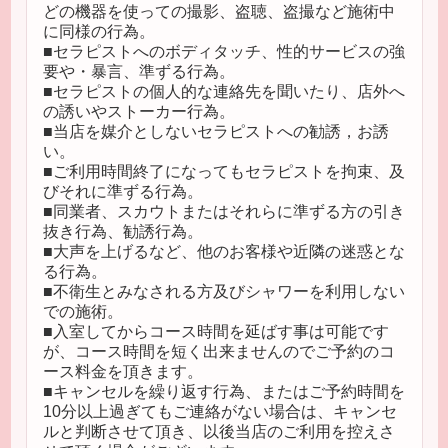
どの機器を使っての撮影、盗聴、盗撮など施術中
に同様の行為。
■セラピストへのボディタッチ、性的サービスの強
要や・暴言、準ずる行為。
■セラピストの個人的な連絡先を聞いたり、店外へ
の誘いやストーカー行為。
■当店を媒介としないセラピストへの勧誘，お誘
い。
■ご利用時間終了になってもセラピストを拘束、及
びそれに準ずる行為。
■同業者、スカウトまたはそれらに準ずる方の引き
抜き行為、勧誘行為。
■大声を上げるなど、他のお客様や近隣の迷惑とな
る行為。
■不衛生とみなされる方及びシャワーを利用しない
での施術。
■入室してからコース時間を延ばす事は可能です
が、コース時間を短く出来ませんのでご予約のコ
ース料金を頂きます。
■キャンセルを繰り返す行為、またはご予約時間を
10分以上過ぎてもご連絡がない場合は、キャンセ
ルと判断させて頂き、以後当店のご利用を控えさ